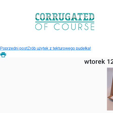
Poprzedni post
Zrób użytek z tekturowego pudełka!
wtorek 12